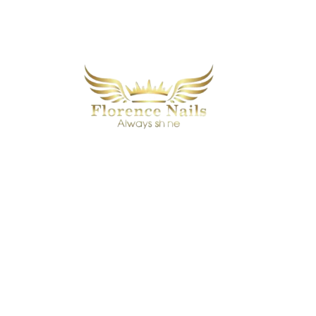
Manicure, Pedicure, Massage & Spa
Om os
Vores services
Vores prisliste
Galleri
Privatlivspolitik