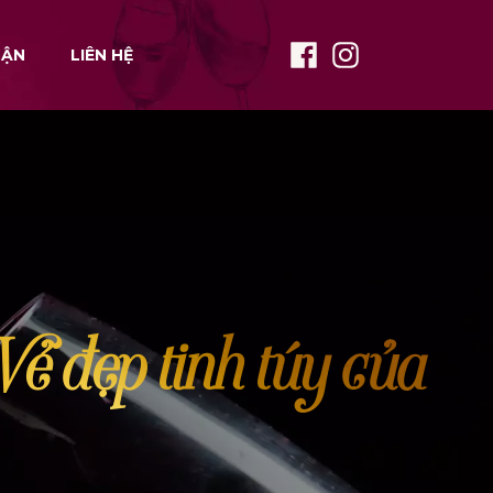
HẬN
LIÊN HỆ
ẻ đẹp tinh túy của