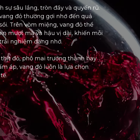
sự sâu lắng, tròn đầy và quyến rũ.
 vang đỏ thường gợi nhớ đến quả
 sồi. Trên vòm miệng, vang đỏ thể
nin mượt mà và hậu vị dài, khiến mỗi
trải nghiệm đáng nhớ.
thịt đỏ, phô mai trưởng thành hay
 ấm áp, vang đỏ luôn là lựa chọn
tế.