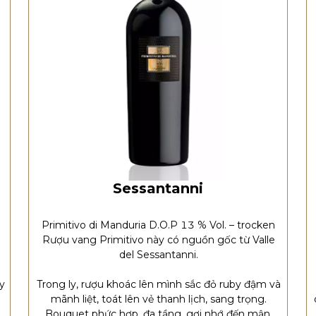
Sessantanni
Primitivo di Manduria D.O.P 13 % Vol. – trocken
Rượu vang Primitivo này có nguồn gốc từ Valle
del Sessantanni.
m
y
Trong ly, rượu khoác lên mình sắc đỏ ruby đậm và
mãnh liệt, toát lên vẻ thanh lịch, sang trọng.
Bouquet phức hợp, đa tầng, gợi nhớ đến mận,