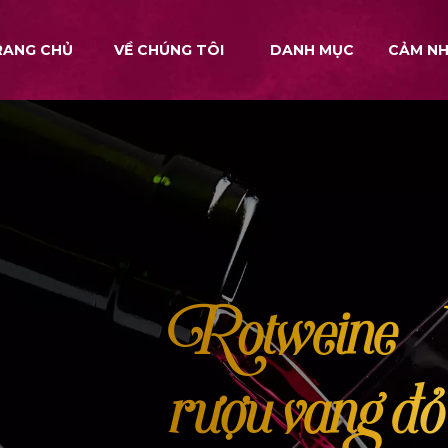
RANG CHỦ
VỀ CHÚNG TÔI
DANH MỤC
CẢM N
Rotweine – V
rượu vang đỏ