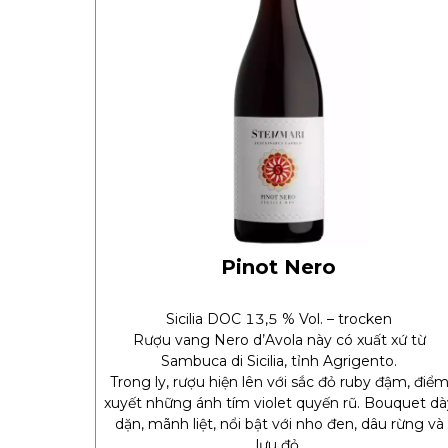
Pinot Nero
Sicilia DOC 13,5 % Vol. – trocken
Rượu vang Nero d’Avola này có xuất xứ từ
Sambuca di Sicilia, tỉnh Agrigento.
Trong ly, rượu hiện lên với sắc đỏ ruby đậm, điể
xuyết những ánh tím violet quyến rũ. Bouquet dà
dặn, mãnh liệt, nổi bật với nho đen, dâu rừng và
lựu đỏ.