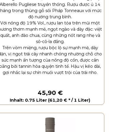
Alberello Pugliese truyền thống. Rượu được ủ 14
tháng trong thùng gỗ sồi Pháp Tonneaux với mức
độ nướng trung bình.
Với nồng độ 19% Vol., rượu lan tỏa trên mũi một
hương thơm mạnh mẽ, ngọt ngào và dày đặc: việt
quất, anh đào chua, cùng những nốt rang nhẹ và
sô-cô-la đắng.
Trên vòm miệng, rượu bộc lộ sự mạnh mẽ, dày
dặn, vị ngọt trái cây nhanh chóng nhường chỗ cho
sức mạnh ấn tượng của nồng độ cồn, được cân
bằng bởi tannin hòa quyện tinh tế. Hậu vị kéo dài,
gợi nhắc lại sự chín muồi vượt trội của trái nho.
45,90 €
Inhalt: 0.75 Liter (61,20 € * / 1 Liter)