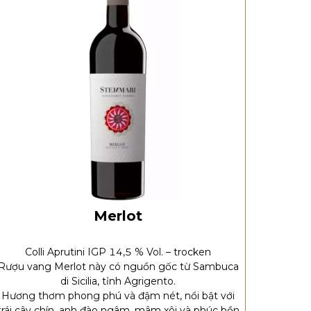
Merlot
Colli Aprutini IGP 14,5 % Vol. – trocken
Rượu vang Merlot này có nguồn gốc từ Sambuca
di Sicilia, tỉnh Agrigento.
Hương thơm phong phú và đậm nét, nổi bật với
trái cây chín, anh đào ngâm, mâm xôi và phúc bồn