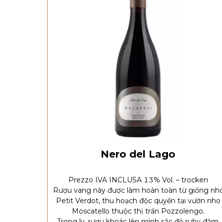
Nero del Lago
Prezzo IVA INCLUSA 13% Vol. – trocken
Rượu vang này được làm hoàn toàn từ giống nh
Petit Verdot, thu hoạch độc quyền tại vườn nho
Moscatello thuộc thị trấn Pozzolengo.
Trong ly, rượu khoác lên mình sắc đỏ ruby đậm.