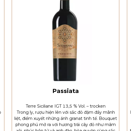
Passiata
Terre Siciliane IGT 13,5 % Vol. – trocken
o
Trong ly, rượu hiện lên với sắc đỏ đậm đầy mãnh
liệt, điểm xuyết những ánh granat tinh tế. Bouquet
phong phú mở ra với hương trái cây đỏ như mâm
xôi, phúc bồn tử và anh đào, hòa quyện cùng sắc