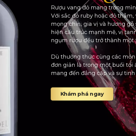
Rượu vang đỏ mang trong mình 
Với sắc đỏ ruby hoặc đỏ thẫm,
mọng chín, gia vị và hương gỗ
hiện cấu trúc mạnh mẽ, vị tan
ngụm rượu đều trở thành một 
Dù thưởng thức cùng các món 
đơn giản là trong một buổi tối
mang đến đẳng cấp và sự tinh 
Khám phá ngay