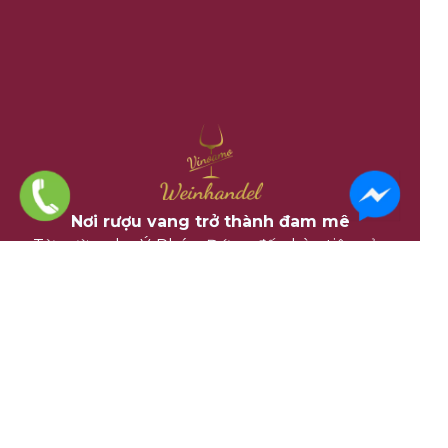
Nơi rượu vang trở thành đam mê
Từ vườn nho Ý, Pháp, Đức – đến bàn tiệc của
bạn.
VỀ CHÚNG TÔI
Address: Am Obstmarkt 15, 55126 Mainz
Hotline: +49 6131 4826965
Email: info@vinoamo.de